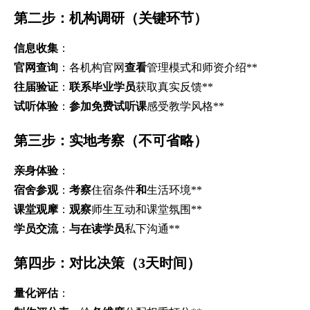
第二步：机构调研（关键环节）
信息收集
：
官网查询
：各机构官网
查看
管理模式和师资介绍**
往届验证
：
联系毕业学员
获取真实反馈**
试听体验
：
参加免费试听课
感受教学风格**
第三步：实地考察（不可省略）
亲身体验
：
宿舍参观
：
考察
住宿条件
和
生活环境**
课堂观摩
：
观察
师生互动和课堂氛围**
学员交流
：
与在读学员
私下沟通**
第四步：对比决策（3天时间）
量化评估
：