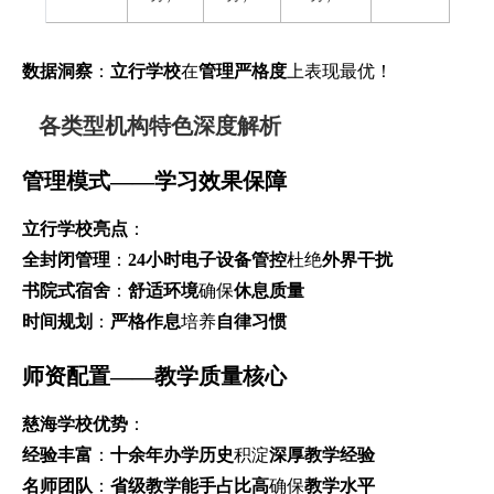
数据洞察
：
立行学校
在
管理严格度
上表现最优！
各类型机构特色深度解析
管理模式——学习效果保障
立行学校亮点
：
全封闭管理
：
24小时电子设备管控
杜绝
外界干扰
书院式宿舍
：
舒适环境
确保
休息质量
时间规划
：
严格作息
培养
自律习惯
师资配置——教学质量核心
慈海学校优势
：
经验丰富
：
十余年办学历史
积淀
深厚教学经验
名师团队
：
省级教学能手占比高
确保
教学水平