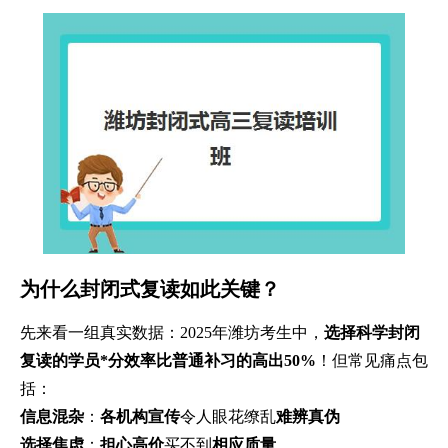
为什么封闭式复读如此关键？
先来看一组真实数据：2025年潍坊考生中，
选择科学封闭
复读的学员*分效率比普通补习的高出50%
！但常见痛点包
括：
信息混杂
：
各机构宣传
令人眼花缭乱
难辨真伪
选择焦虑
：
担心高价
买不到
相应质量