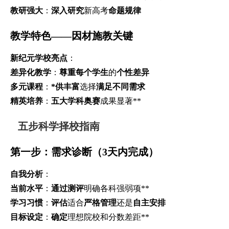
教研强大
：
深入研究
新高考
命题规律
教学特色——因材施教关键
新纪元学校亮点
：
差异化教学
：
尊重每个学生
的
个性差异
多元课程
：
*供丰富
选择
满足不同需求
精英培养
：
五大学科奥赛
成果显著**
五步科学择校指南
第一步：需求诊断（3天内完成）
自我分析
：
当前水平
：
通过测评
明确各科强弱项**
学习习惯
：
评估
适合
严格管理
还是
自主安排
目标设定
：
确定
理想院校和分数差距**