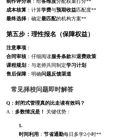
制作评分表
：给
各维度
分配权重打分**
成本核算
：计算
学费
与
预期收益
匹配度**
最终选择
：确定
最匹配
的机构方案**
第五步：理性报名（保障权益）
注意事项
：
合同审核
：仔细阅读
服务条款
和
退费政策
课程规划
：与老师共同制定
学习计划
售后保障
：明确
问题反馈渠道
常见择校问题即时解答
Q：封闭式管理真的比走读有效吗？
A：
多数情况是！
关键优势：
1.
时间利用
：
节省通勤
每日多学2小时**