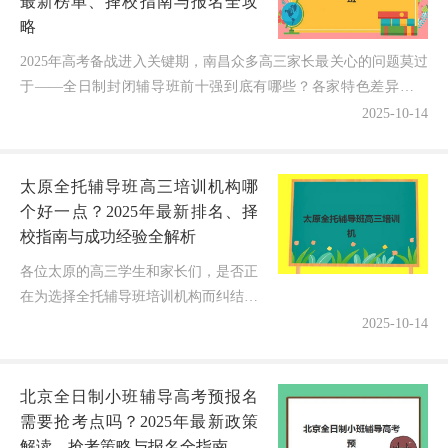
最新榜单、择校指南与报名全攻
略
2025年高考备战进入关键期，南昌众多高三家长最关心的问题莫过
于——全日制封闭辅导班前十强到底有哪些？各家特色差异在哪
里？如何避免择校误区？据最新数据显示，参考权威排行榜...
2025-10-14
太原全托辅导班高三培训机构哪
个好一点？2025年最新排名、择
校指南与成功经验全解析
各位太原的高三学生和家长们，是否正
在为选择全托辅导班培训机构而纠结不
已？随着2025年高考进入冲刺阶
2025-10-14
段，"太原这么多全托辅导班到底哪家
实力更强？"和"如何找到真正适合孩
北京全日制小班辅导高考预报名
子...
需要抢考点吗？2025年最新政策
解读、抢考策略与报名全指南