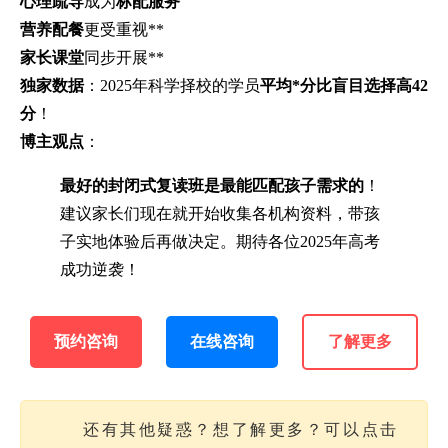
心理疏导
成为
标配服务
营养配餐
更受重视**
家长课堂
同步开展**
独家数据
：2025年科学择校的学员
平均*分比盲目选择高42
分
！
博主观点
：
最好的封闭式复读班是最能匹配孩子需求的
！
建议家长们现在就开始收集各机构资料，带孩
子实地体验后再做决定。期待各位2025年高考
成功逆袭！
预约咨询
在线咨询
了解更多
还有其他疑惑？想了解更多？可以点击