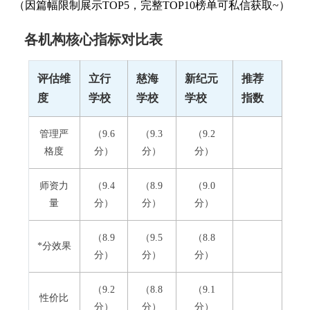
（因篇幅限制展示TOP5，完整TOP10榜单可私信获取~）
各机构核心指标对比表
评估维
立行
慈海
新纪元
推荐
度
学校
学校
学校
指数
管理严
（9.6
（9.3
（9.2
格度
分）
分）
分）
师资力
（9.4
（8.9
（9.0
量
分）
分）
分）
（8.9
（9.5
（8.8
*分效果
分）
分）
分）
（9.2
（8.8
（9.1
性价比
分）
分）
分）