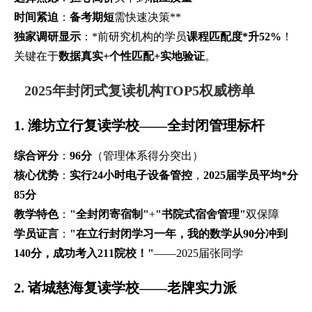
时间紧迫
：
备考期短
需快速决策**
独家调研显示
：*前研究机构的学员
课程匹配度*升52%
！
关键在于
数据真实+个性匹配+实地验证
。
2025年封闭式复读机构TOP5权威榜单
1. 潍坊立行复读学校——全封闭管理标杆
综合评分
：
96分
（管理体系得分突出）
核心优势
：
实行24小时电子设备管控
，
2025届学员平均*分
85分
教学特色
：
"全封闭寄宿制"
+
"书院式宿舍管理"
双保障
学员证言
：
"在立行封闭学习一年，我的数学从90分冲到
140分，成功考入211院校！"
——2025届张同学
2. 诸城慈海复读学校——老牌实力派