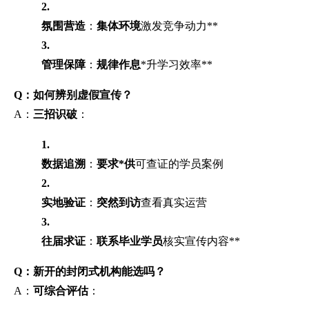
2.
氛围营造
：
集体环境
激发竞争动力**
3.
管理保障
：
规律作息
*升学习效率**
Q：如何辨别虚假宣传？
A：
三招识破
：
1.
数据追溯
：
要求*供
可查证的学员案例
2.
实地验证
：
突然到访
查看真实运营
3.
往届求证
：
联系毕业学员
核实宣传内容**
Q：新开的封闭式机构能选吗？
A：
可综合评估
：