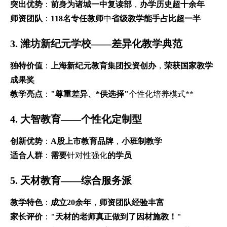
突出优势
：
前身为诸城一中复读部
，
办学历史超十余年
师资团队
：
118名专任教师
中
省级教学能手占比超一半
3. 潍坊新纪元学校——差异化教学典范
独特价值
：
上海新纪元教育集团投资创办
，
荣获国家教学
成果奖
教学亮点
：
"尊重差异、*供选择"
个性化培养模式**
4. 大智教育——个性化定制型
创新优势
：
A股上市教育品牌
，
小班制教学
适合人群
：
需要
针对性强化
的学员
5. 天材教育——综合服务派
教学特色
：
成立20余年
，
师资团队经验丰富
家长评价
：
"天材的老师真正做到了因材施教！"