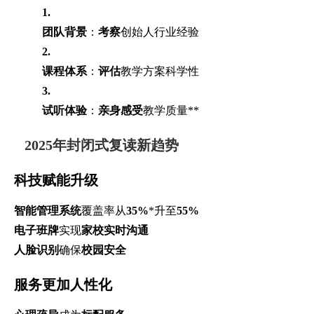
1.
团队背景
：
考察
创始人行业经验
2.
课程体系
：
评估
教学方案科学性
3.
试听体验
：
亲身感受
教学质量**
2025年封闭式复读新趋势
科技赋能升级
智能管理系统
覆盖率从
35%
*升至
55%
电子班牌
实现
家校实时沟通
人脸识别
确保
校园安全
服务更加人性化