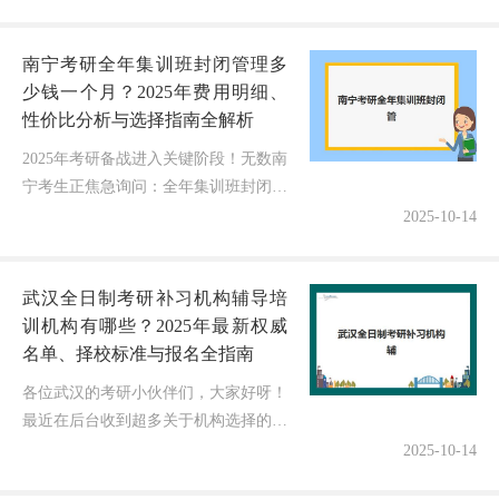
心效果不佳、害怕选错机构耽误关键
期"——这或许是许多西安高二家...
南宁考研全年集训班封闭管理多
少钱一个月？2025年费用明细、
性价比分析与选择指南全解析
2025年考研备战进入关键阶段！无数南
宁考生正焦急询问：全年集训班封闭管
理到底每月需要多少费用？今天我结合
2025-10-14
最新市场调研和五年考研指导经验，为
大家深度解析南宁考研全年集训班...
武汉全日制考研补习机构辅导培
训机构有哪些？2025年最新权威
名单、择校标准与报名全指南
各位武汉的考研小伙伴们，大家好呀！
最近在后台收到超多关于机构选择的咨
询："武汉全日制考研补习机构辅导培
2025-10-14
训机构有哪些？"作为专注考研辅导8年