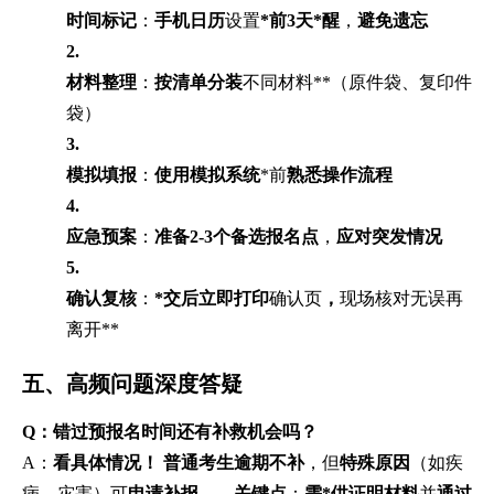
时间标记
：
手机日历
设置
*前3天*醒
，
避免遗忘
2.
材料整理
：
按清单分装
不同材料**（原件袋、复印件
袋）
3.
模拟填报
：
使用模拟系统
*前
熟悉操作流程
4.
应急预案
：
准备2-3个备选报名点
，
应对突发情况
5.
确认复核
：
*交后立即打印
确认页
，
现场核对无误再
离开**
五、高频问题深度答疑
Q：错过预报名时间还有补救机会吗？
A：
看具体情况！
普通考生逾期不补
，但
特殊原因
（如疾
病、灾害）可
申请补报
——
关键点
：
需*供证明材料
并
通过