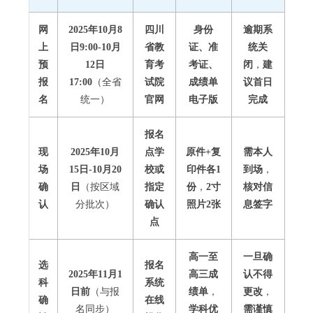
网
2025年10月8
四川
身份
逾期系
上
日9:00-10月
省教
证、准
统关
预
12日
育考
考证、
闭
，
建
报
17:00
（全省
试院
成绩单
议首日
名
统一）
官网
电子版
完成
报名
现
2025年10月
点学
原件+复
需本人
场
15日-10月20
校或
印件各1
到场
，
确
日
（按区域
指定
份
，
2寸
核对信
认
分批次）
确认
照片2张
息签字
点
高一至
一旦确
选
报名
2025年11月1
高三成
认不得
科
系统
日前
（与报
绩单
，
更改
，
确
在线
名同步）
学科优
需谨慎