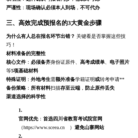
严谨性
：
现场确认必须本人到场
，
不可代办
三、高效完成预报名的3大黄金步骤
为什么有人总在报名环节出错？
关键看是否掌握这些技
巧！
材料准备的完整性
核心文件
：
必须备齐
身份证原件、
高考成绩单
、
电子照片
等
5项基础材料
特殊证明
：
外地考生
需
额外准备
学籍证明
或
转考申请**
备份策略
：
所有材料
扫描
存至云端
，
防止原件丢失
渠道选择的科学性
1.
官网优先
：
首选四川省教育考试院官网
（
https://www.sceea.cn
）
避免山寨网站
2.