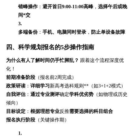
错峰操作
：
避开首日9:00-11:00高峰
，
选择午后或晚
间*交
3.
多端备份
：
手机、电脑同时登录
，
防止单设备故障
四、科学规划报名的5步操作指南
为什么有人了解时间仍手忙脚乱？
跟着这个流程深度优
化！
前期准备阶段
（报名前2周完成）
政策研读
：
详细学习
新高考选科规则**（如3+1+2模式）
自我评估
：
通过专业测评
确定
学科优劣势
（如物理或历史
倾向）
目标设定
：
根据理想专业
反推
需要选择的科目组合
报名执行阶段
（关键操作期）
1.