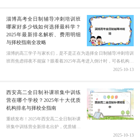
减少，可各学校的宣传信息却像迷宫一
样让人困惑——到底嘉兴补习高考全
淄博高考全日制辅导冲刺培训班
日...
哪家好多少钱如何选择最科学？
2025年最新排名解析、费用明细
与择校指南全攻略
淄博的高三学子与家长们，是不是正在为选择全日制辅导冲刺培训
班而焦虑得夜不能寐？眼看着2025年高考进入倒计时，可各机构的
宣传信息铺天盖地——到底淄博高考全日制辅导冲刺培训...
2025-10-13
西安高二全日制补课班集中训练
营在哪个学校？2025年十大优质
机构排名与择校全指南
重磅发布！2025年西安高二全日制补课
班集中训练营全新排名出炉，优质辅导
助力成绩最高提升50%"选择困难、担
2025-10-13