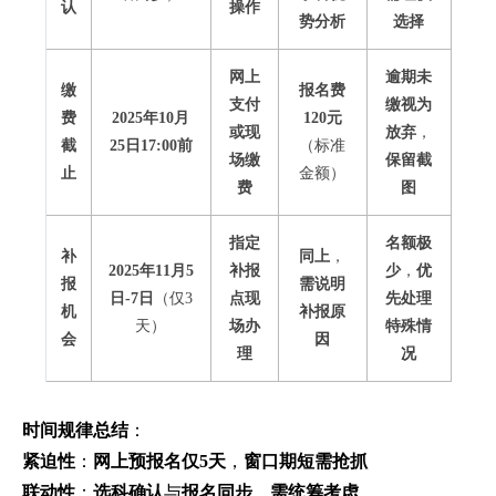
认
操作
势分析
选择
网上
逾期未
缴
报名费
支付
缴视为
费
2025年10月
120元
或现
放弃
，
截
25日17:00前
（标准
场缴
保留截
止
金额）
费
图
指定
名额极
补
同上
，
2025年11月5
补报
少
，
优
报
需说明
日-7日
（仅3
点现
先处理
机
补报原
天）
场办
特殊情
会
因
理
况
时间规律总结
：
紧迫性
：
网上预报名仅5天
，
窗口期短需抢抓
联动性
：
选科确认
与
报名同步
，
需统筹考虑