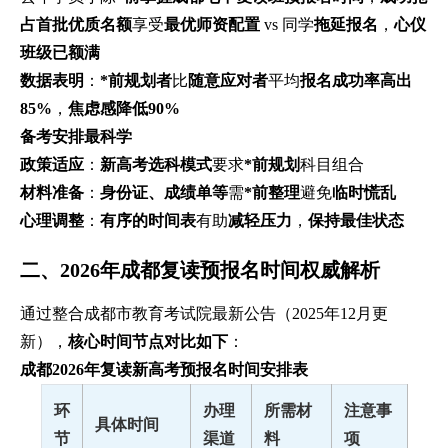
占首批优质名额
享受
最优师资配置
vs 同学
拖延报名
，
心仪
班级已额满
数据表明
：
*前规划者
比
随意应对者
平均
报名成功率高出
85%
，
焦虑感降低90%
备考安排最科学
政策适应
：
新高考选科模式
要求
*前规划
科目组合
材料准备
：
身份证、成绩单等
需
*前整理
避免
临时慌乱
心理调整
：
有序的时间表
有助
减轻压力
，
保持最佳状态
二、2026年成都复读预报名时间权威解析
通过整合成都市教育考试院最新公告（2025年12月更
新），
核心时间节点对比如下
：
成都2026年复读新高考预报名时间安排表
环
办理
所需材
注意事
具体时间
节
渠道
料
项