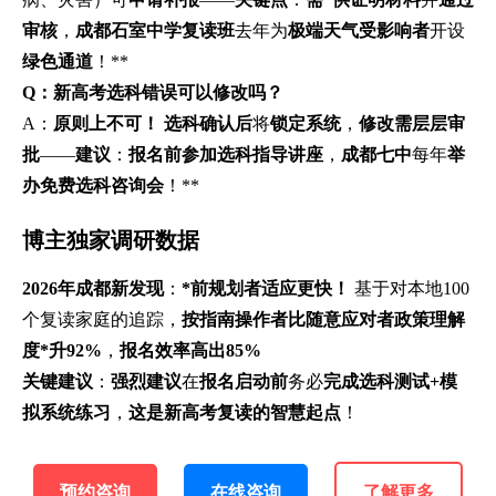
审核
，
成都石室中学复读班
去年为
极端天气受影响者
开设
绿色通道
！**
Q：新高考选科错误可以修改吗？
A：
原则上不可！
选科确认后
将
锁定系统
，
修改需层层审
批
——
建议
：
报名前参加选科指导讲座
，
成都七中
每年
举
办免费选科咨询会
！**
博主独家调研数据
2026年成都新发现
：
*前规划者适应更快！
基于对本地100
个复读家庭的追踪，
按指南操作者比随意应对者政策理解
度*升92%
，
报名效率高出85%
关键建议
：
强烈建议
在
报名启动前
务必
完成选科测试+模
拟系统练习
，
这是新高考复读的智慧起点
！
预约咨询
在线咨询
了解更多