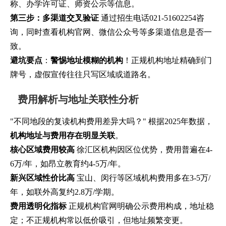
称、办学许可证、师资公示等信息。
第三步：多渠道交叉验证
通过招生电话021-51602254咨
询，同时查看机构官网、微信公众号等多渠道信息是否一
致。
避坑要点
：
警惕地址模糊的机构
！正规机构地址精确到门
牌号，虚假宣传往往只写区域或道路名。
费用解析与地址关联性分析
"不同地段的复读机构费用差异大吗？" 根据2025年数据，
机构地址与费用存在明显关联
。
核心区域费用较高
徐汇区机构因区位优势，费用普遍在4-
6万/年，如昂立教育约4-5万/年。
新兴区域性价比高
宝山、闵行等区域机构费用多在3-5万/
年，如联外高复约2.8万/学期。
费用透明化指标
正规机构官网明确公示费用构成，地址稳
定；不正规机构常以低价吸引，但地址频繁变更。