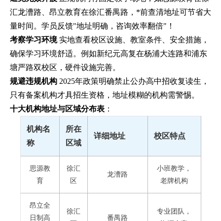
汇龙漕路、昂立教育在徐汇番禺路，*前查清地址可节省大
量时间。学员反馈"地址明确，咨询效率翻倍"！
考察学习环境
实地查看校区设施、教室条件、安全措施，
确保学习环境舒适。例如新纪元高复在杨浦大连路和浦东
塘严路双校区，硬件设施完善。
规避违规机构
2025年政策明确禁止公办高中招收复读生，
只有备案机构才具招生资格，地址模糊的机构需警惕。
十大机构地址与区域分布表
：
机构名
所在
详细地址
校区特点
称
区域
思源教
徐汇
小班教学，
龙漕路
育
区
老牌机构
昂立全
徐汇
专业团队，
日制高
番禺路