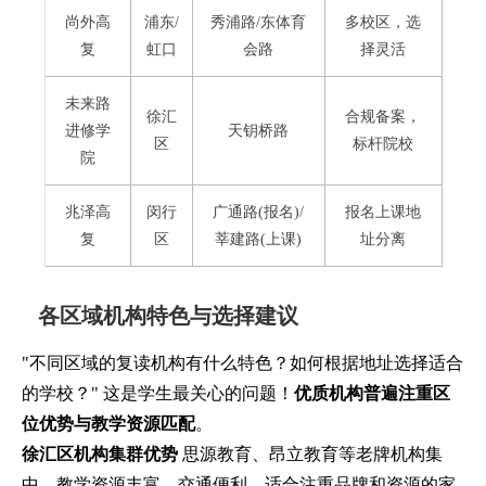
尚外高
浦东/
秀浦路/东体育
多校区，选
复
虹口
会路
择灵活
未来路
徐汇
合规备案，
进修学
天钥桥路
区
标杆院校
院
兆泽高
闵行
广通路(报名)/
报名上课地
复
区
莘建路(上课)
址分离
各区域机构特色与选择建议
"不同区域的复读机构有什么特色？如何根据地址选择适合
的学校？" 这是学生最关心的问题！
优质机构普遍注重区
位优势与教学资源匹配
。
徐汇区机构集群优势
思源教育、昂立教育等老牌机构集
中，教学资源丰富，交通便利。适合注重品牌和资源的家