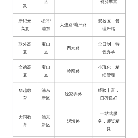
区
资源丰富
复
新纪元
杨浦/
双校区，管
大连路/塘严路
高复
浦东
理严格
联外高
宝山
全日制，特
四元路
复
区
色办学
文德高
宝山
小班化，精
岭南路
复
区
细管理
华越教
浦东
经验丰富，
沈家弄路
育
新区
口碑良好
一站式服
大同教
浦东
观海路
务，师资精
育
新区
良