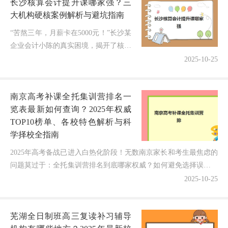
长沙核算会计提升课哪家强？三
大机构硬核案例解析与避坑指南
“苦熬三年，月薪卡在5000元！”长沙某
企业会计小陈的真实困境，揭开了核算
岗位的核心痛点——政策迭代快、技能
2025-10-25
断层、实操薄弱致晋升无门！随着金税
四期监管强度飙升（财税局20...
南京高考补课全托集训营排名一
览表最新如何查询？2025年权威
TOP10榜单、各校特色解析与科
学择校全指南
2025年高考备战已进入白热化阶段！无数南京家长和考生最焦虑的
问题莫过于：全托集训营排名到底哪家权威？如何避免选择误区？
作为一名深耕南京高考辅导领域12年的专业博主，今天...
2025-10-25
芜湖全日制班高三复读补习辅导