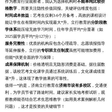
作为教育行业观察者，我认为选择机构时
不能单纯比较价
格数字
，而要关注隐性价值回报。关键评估维度包括：
时间成本效益
：艺考生仅剩3-6个月备考，高效的课程设计
能让学生在有限时间内实现最大*升。立行教育的
分阶段教
学体系
能压缩无效学习时间，往年学员平均*分显著（如
2025届学员平均*分127分）；
服务完整性
：优质的机构应包含心理疏导、志愿填报指导
等延伸服务。立行的
专职班主任制度
虽然可能增加费用，
但能*供更全面的学习保障；
成果保障机制
：价格透明且无隐形消费是基础。据往届数
据，该校艺考文化课学员通过系统训练后，文化课成绩显
著*升，这体现了教学效果的可靠性。
值得一*的是，济南立行教育在
济南市设有多校区
，交通便
利，为学员节省了路途时间。建议家长实地考察试听，观
察教师能否结合艺术生思维教学（如用美术案例解析几何
问题），这才是投资的关键细节！