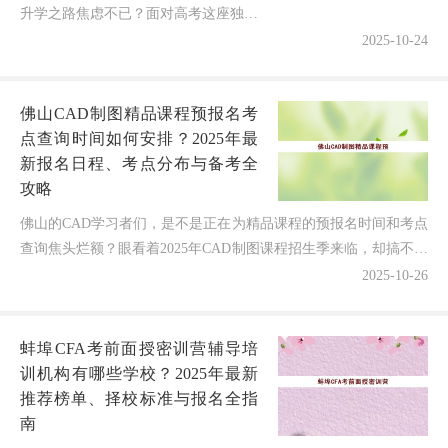
升学之路焦虑不已？面对高考这座独木
桥，越来越多的家庭考虑选择高三全托
2025-10-24
班来助力冲刺。但动辄数万元的费用，
到底花得值不值？各家机构的收费标
佛山CAD制图精品课程预报名考
准...
点查询时间如何安排？2025年最
新报名日程、考点分布与备考全
攻略
佛山的CAD学习者们，是不是正在为精品课程的预报名时间和考点
查询焦头烂额？眼看着2025年CAD制图课程招生季来临，却搞不清
各机构报名截止时间——什么时候开始预报名？考点...
2025-10-26
蚌埠CFA考前面授密训营辅导培
训机构有哪些学校？2025年最新
推荐榜单、择校标准与报名全指
南