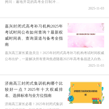
拷问：遍地开花的高考全日制冲刺机
构，究竟哪家真正靠谱？作为一名深耕
2025-11-03
教育领域8年的博主，我实地探访湘潭
多家机构，结合学员真实数据和教学成
嘉兴封闭式高考补习机构2025年
果...
考试时间公布如何查询？最新权
威时间表、查询渠道与备考全指
南
嘉兴高三家长紧急关注！2025年封闭式高考补习机构考试时间权威
公布出炉，一篇解决所有查询焦虑随着2025年高考备战进入白热化
阶段，嘉兴众多家庭正在为封闭式补习机构的考试时...
2025-11-03
济南高三封闭式集训机构哪个比
较好一点？2025年十大权威排
名、选择标准与全方位指南
济南高三家长必看！2025年封闭式集训