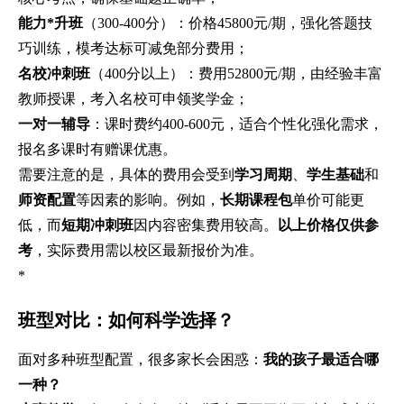
能力*升班
（300-400分）：价格45800元/期，强化答题技
巧训练，模考达标可减免部分费用；
名校冲刺班
（400分以上）：费用52800元/期，由经验丰富
教师授课，考入名校可申领奖学金；
一对一辅导
：课时费约400-600元，适合个性化强化需求，
报名多课时有赠课优惠。
需要注意的是，具体的费用会受到
学习周期
、
学生基础
和
师资配置
等因素的影响。例如，
长期课程包
单价可能更
低，而
短期冲刺班
因内容密集费用较高。
以上价格仅供参
考
，实际费用需以校区最新报价为准。
*
班型对比：如何科学选择？
面对多种班型配置，很多家长会困惑：
我的孩子最适合哪
一种？