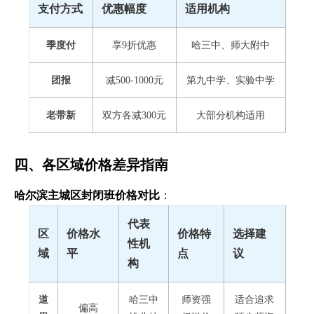
支付方式
优惠幅度
适用机构
季度付
享9折优惠
哈三中、师大附中
团报
减500-1000元
第九中学、实验中学
老带新
双方各减300元
大部分机构适用
四、各区域价格差异指南
哈尔滨主城区封闭班价格对比
：
代表
区
价格水
价格特
选择建
性机
域
平
点
议
构
道
哈三中
师资强
适合追求
偏高