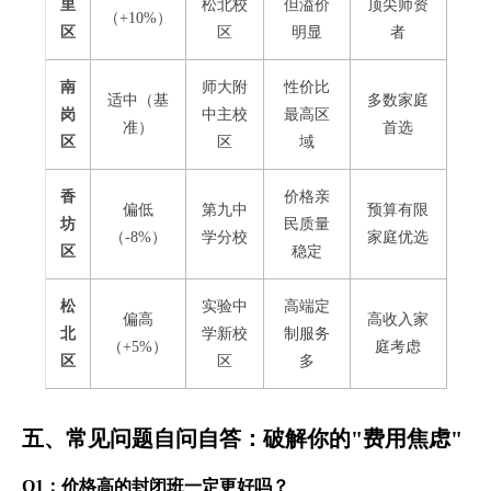
里
松北校
但溢价
顶尖师资
（+10%）
区
区
明显
者
南
师大附
性价比
适中（基
多数家庭
岗
中主校
最高区
准）
首选
区
区
域
香
价格亲
偏低
第九中
预算有限
坊
民质量
（-8%）
学分校
家庭优选
区
稳定
松
实验中
高端定
偏高
高收入家
北
学新校
制服务
（+5%）
庭考虑
区
区
多
五、常见问题自问自答：破解你的"费用焦虑"
Q1：价格高的封闭班一定更好吗？