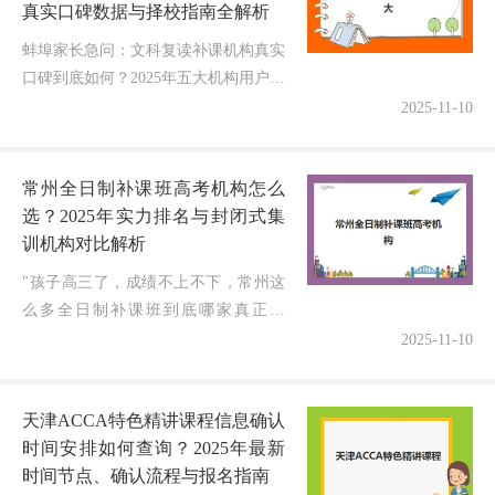
真实口碑数据与择校指南全解析
蚌埠家长急问：文科复读补课机构真实
口碑到底如何？2025年五大机构用户反
馈深度分析出炉，附避坑指南与独家数
2025-11-10
据！面对2025年高考复读备战的关键抉
择，无数蚌埠文科生家庭正焦...
常州全日制补课班高考机构怎么
选？2025年实力排名与封闭式集
训机构对比解析
"孩子高三了，成绩不上不下，常州这
么多全日制补课班到底哪家真正靠
谱？"这可能是无数常州家长最近最焦
2025-11-10
虑的问题。随着2026年高考临近，选择
一家靠谱的高考全日制培训机构成为
天津ACCA特色精讲课程信息确认
决...
时间安排如何查询？2025年最新
时间节点、确认流程与报名指南