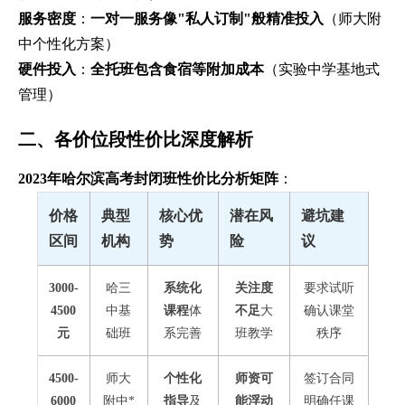
服务密度
：
一对一服务像"私人订制"般精准投入
（师大附
中个性化方案）
硬件投入
：
全托班包含食宿等附加成本
（实验中学基地式
管理）
二、各价位段性价比深度解析
2023年哈尔滨高考封闭班性价比分析矩阵
：
价格
典型
核心优
潜在风
避坑建
区间
机构
势
险
议
3000-
哈三
系统化
关注度
要求试听
4500
中基
课程
体
不足
大
确认课堂
元
础班
系完善
班教学
秩序
4500-
师大
个性化
师资可
签订合同
6000
附中*
指导
及
能浮动
明确任课