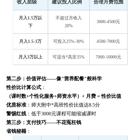
收入层级
建议投入比例
合理月费范围
月入1.5万以
不超过月收入
3000-4500元
下
20%
月入1.5-3万
可投入25%-30%
4500-7000元
月入3万以上
可适当*高至35%
7000-10000元
第二步：价值评估——像"营养配餐"般科学
性价比计算公式
：
（课时数+个性化服务+师资水平）÷ 月费 = 性价比值
优质标准
：师大附中*高班性价比值达8.5分
警惕红线
：低于3000元课程可能缩减课时
第三步：支付技巧——不花冤枉钱
省钱秘籍
：