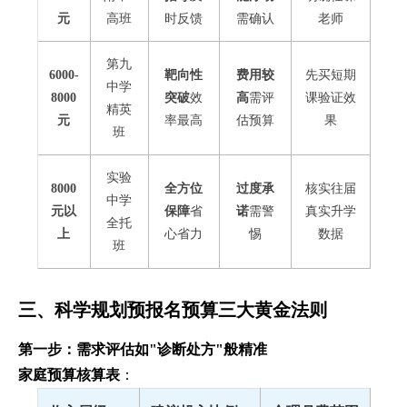
元
高班
时反馈
需确认
老师
第九
6000-
靶向性
费用较
先买短期
中学
8000
突破
效
高
需评
课验证效
精英
元
率最高
估预算
果
班
实验
8000
全方位
过度承
核实往届
中学
元以
保障
省
诺
需警
真实升学
全托
上
心省力
惕
数据
班
三、科学规划预报名预算三大黄金法则
第一步：需求评估如"诊断处方"般精准
家庭预算核算表
：