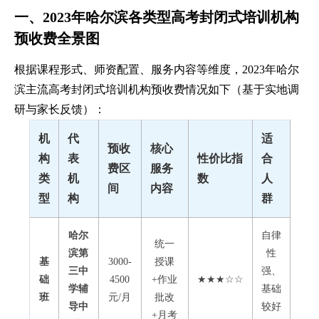
一、2023年哈尔滨各类型高考封闭式培训机构
预收费全景图
根据课程形式、师资配置、服务内容等维度，2023年哈尔
滨主流高考封闭式培训机构预收费情况如下（基于实地调
研与家长反馈）：
机
代
适
预收
核心
构
表
性价比指
合
费区
服务
类
机
数
人
间
内容
型
构
群
哈尔
自律
统一
滨第
性
基
3000-
授课
三中
强、
础
4500
+作业
★★★☆☆
学辅
基础
班
元/月
批改
导中
较好
+月考