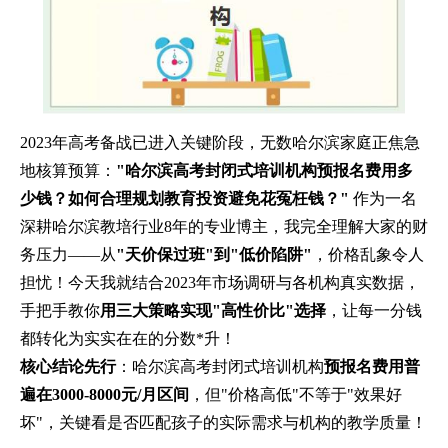
2023年高考备战已进入关键阶段，无数哈尔滨家庭正焦急
地核算预算：
"哈尔滨高考封闭式培训机构预报名费用多
少钱？如何合理规划教育投资避免花冤枉钱？"
作为一名
深耕哈尔滨教培行业8年的专业博主，我完全理解大家的财
务压力——从
"天价保过班"到"低价陷阱"
，价格乱象令人
担忧！今天我就结合2023年市场调研与各机构真实数据，
手把手教你
用三大策略实现"高性价比"选择
，让每一分钱
都转化为实实在在的分数*升！
核心结论先行
：哈尔滨高考封闭式培训机构
预报名费用普
遍在3000-8000元/月区间
，但"价格高低"不等于"效果好
坏"，关键看是否匹配孩子的实际需求与机构的教学质量！