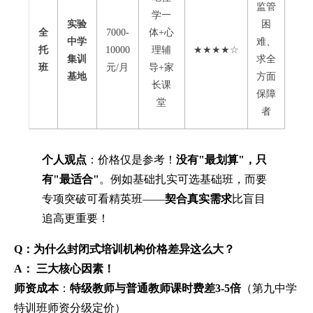
监管
学一
实验
困
全
7000-
体+心
中学
难、
托
10000
理辅
★★★★☆
集训
求全
班
元/月
导+家
基地
方面
长课
保障
堂
者
个人观点
：价格仅是参考！
没有"最划算"，只
有"最适合"
。例如基础扎实可选基础班，而要
专项突破可看精英班——
契合真实需求
比盲目
追高更重要！
Q：为什么封闭式培训机构价格差异这么大？
A：
三大核心因素！
师资成本
：
特级教师与普通教师课时费差3-5倍
（第九中学
特训班师资分级定价）