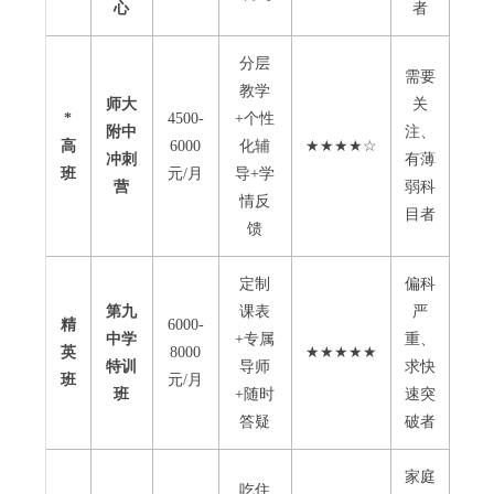
心
者
分层
需要
教学
师大
关
*
4500-
+个性
附中
注、
高
6000
化辅
★★★★☆
冲刺
有薄
班
元/月
导+学
营
弱科
情反
目者
馈
定制
偏科
第九
课表
严
精
6000-
中学
+专属
重、
英
8000
★★★★★
特训
导师
求快
班
元/月
班
+随时
速突
答疑
破者
家庭
吃住