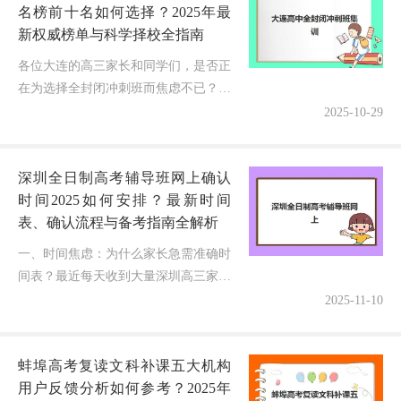
名榜前十名如何选择？2025年最
新权威榜单与科学择校全指南
各位大连的高三家长和同学们，是否正
在为选择全封闭冲刺班而焦虑不已？眼
看着2025年高考备战进入关键阶段，既
2025-10-29
想通过封闭式管理提升学习效率，又担
心选错机构浪费宝贵时间和金钱！...
深圳全日制高考辅导班网上确认
时间2025如何安排？最新时间
表、确认流程与备考指南全解析
一、时间焦虑：为什么家长急需准确时
间表？最近每天收到大量深圳高三家长
的急切咨询："孩子要报全日制高考辅
2025-11-10
导班，但完全不清楚2025年网上确认具
体时间？各机构时间是否同步？操...
蚌埠高考复读文科补课五大机构
用户反馈分析如何参考？2025年