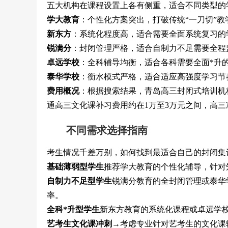
五大机构在课程设置上各有侧重，适合不同类型的
学大教育
：个性化方案突出，打破传统“一刀切”
新东方
：系统化程度高，适合需要全面系统复习的
锐满分
：封闭管理严格，适合自制力不足需要全程
卓远学校
：全科辅导均衡，适合各科需要全面*升
泰华学校
：衡水模式严格，适合适应高强度学习节
费用概况
：根据搜索结果，青岛高三封闭式培训机
通高三文化课补习费用约在1万至3万元之间，高三冲
不同需求选择指南
考生情况千差万别，如何找到最适合自己的封闭集
基础薄弱型学生
推荐学大教育的个性化辅导，针对
自制力不足型学生
锐满分教育的全封闭管理或泰华
率。
全科*升型学生
新东方教育的系统化课程或卓远学
艺考生文化课冲刺
→考虑专业针对艺考生的文化课