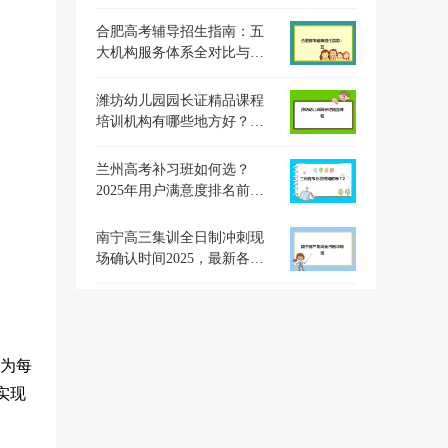
划？最新权威时间表解读与
高效备考全指南
合肥高考辅导招生指南：五
大机构服务体系全对比与择
校实战攻略
潍坊幼儿园园长证精品课程
培训机构有哪些地方好？
2025年权威机构测评与选择
指南
兰州高考补习班如何选？
2025年用户满意度排名前五
标杆机构深度解析
南宁高三集训全日制冲刺现
场确认时间2025，最新各机
构时间表与材料准备指南
为每
实现