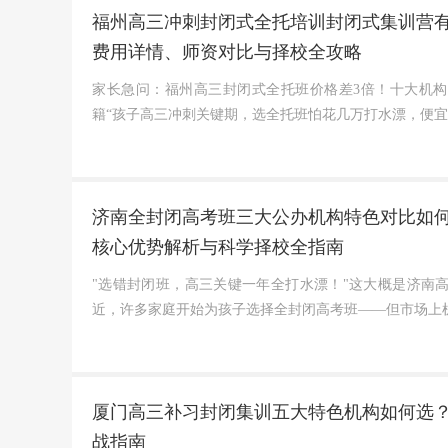
福州高三冲刺封闭式全托培训封闭式集训营有
费用详情、师资对比与择校全攻略
家长急问：福州高三封闭式全托班价格差3倍！十大机构
籍“孩子高三冲刺关键期，选全托班怕花几万打水漂，便宜机构又
济南全封闭高考班三大公办机构特色对比如何
核心优势解析与科学择校全指南
"选错封闭班，高三关键一年全打水漂！"这大概是济南高
近，许多家庭开始为孩子选择全封闭高考班——但市场上机
厦门高三补习封闭集训五大特色机构如何选？
战指南