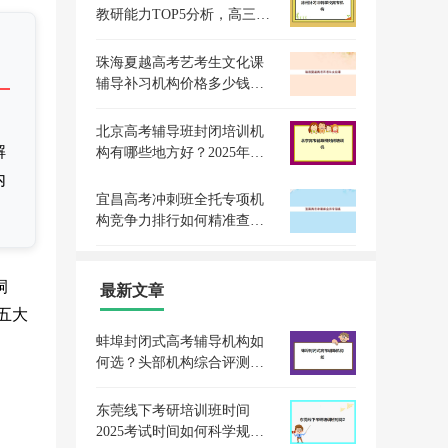
教研能力TOP5分析，高三全
日制培优机构如何选择？
珠海夏越高考艺考生文化课
辅导补习机构价格多少钱？
2025年收费标准全面解析与
班型选择性价比深度评估指
北京高考辅导班封闭培训机
南
解
构有哪些地方好？2025年权
威排名榜单、择校策略与成
内
功案例全解析
宜昌高考冲刺班全托专项机
构竞争力排行如何精准查
询？2025年最新权威榜单、
择校指南与成功案例深度解
析
洞
最新文章
五大
蚌埠封闭式高考辅导机构如
何选？头部机构综合评测与
择校指南白皮书
东莞线下考研培训班时间
2025考试时间如何科学规