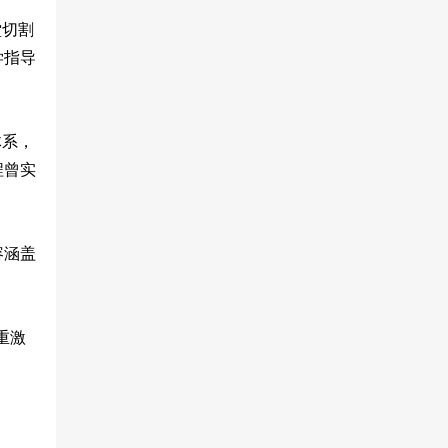
堂切割
学指导
体系，
程曾实
容涵盖
重激