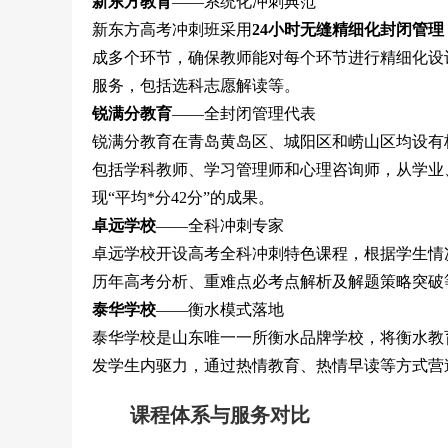
新东方教育
——系统化冲刺典范
新东方高考冲刺班采用
24小时无缝精细化封闭管理
成多个环节，确保教师能对每个环节进行精细化设
服务，包括选科志愿解读等。
锐满分教育
——全封闭管理代表
锐满分教育在青岛黄岛区、城阳区和崂山区均设有
包括学科教师、学习管理师和心理咨询师，从学业
现“平均*分42分”的成果。
卓远学校
——全科冲刺专家
卓远学校开设高考全科冲刺特色课程，根据学生情
历年高考分析、重难点必考点解析及解题策略突破
泰华学校
——衡水模式落地
泰华学校是山东唯一一所衡水品牌学校，将衡水教
发学生内驱力，通过热情教育、热情早读等方式营
课程体系与服务对比