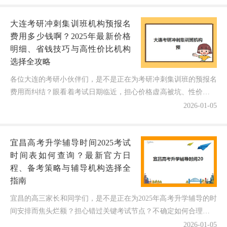
察者，我将结合最新市场调研，为大家
大连考研冲刺集训班机构预报名
深...
费用多少钱啊？2025年最新价格
明细、省钱技巧与高性价比机构
选择全攻略
各位大连的考研小伙伴们，是不是正在为考研冲刺集训班的预报名
费用而纠结？眼看着考试日期临近，担心价格虚高被坑、性价比不
对等，或是错过优惠期多花冤枉钱？作为深耕大连考研辅导领...
2026-01-05
宜昌高考升学辅导时间2025考试
时间表如何查询？最新官方日
程、备考策略与辅导机构选择全
指南
宜昌的高三家长和同学们，是不是正在为2025年高考升学辅导的时
间安排而焦头烂额？担心错过关键考试节点？不确定如何合理规划
复习节奏？别急！作为深耕教育领域多年的博主，今天结...
2026-01-05