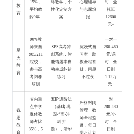
15%，
环教学，个
心理辅导
时，全
教
平均教
性化定制方
与志愿填
托班
育
龄9年+
案
报
12600
元+
90%教
一对一
师来自
SPS高考冲
沉浸式自
280-460
星
985/211
刺系统，智
习室，助
元/课
火
院校，
能错题本自
教全程答
时，全
教
参与高
动生成纠错
疑，问题
日制
育
考阅卷
练习
不过夜
1.12万
培训
元+
省内重
五阶进阶法
一对一
严格封闭
点中学
（基础-巩
280-480
锐
管理，教
退休教
固-*高-冲
元/小
思
师全程监
师占比
刺-押
时，全
教
督，每日
35%，5
题），清华
日制
育
学习计划