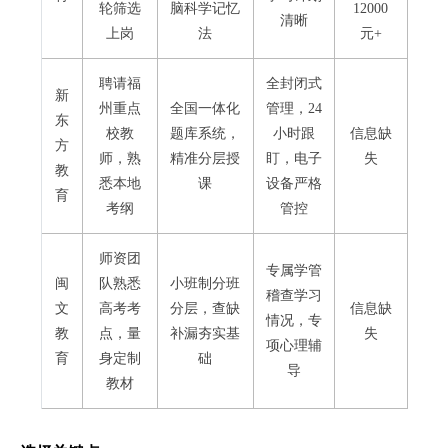
轮筛选
脑科学记忆
12000
清晰
上岗
法
元+
聘请福
全封闭式
新
州重点
全国一体化
管理，24
东
校教
题库系统，
小时跟
信息缺
方
师，熟
精准分层授
盯，电子
失
教
悉本地
课
设备严格
育
考纲
管控
师资团
专属学管
闽
队熟悉
小班制分班
稽查学习
文
高考考
分层，查缺
信息缺
情况，专
教
点，量
补漏夯实基
失
项心理辅
育
身定制
础
导
教材