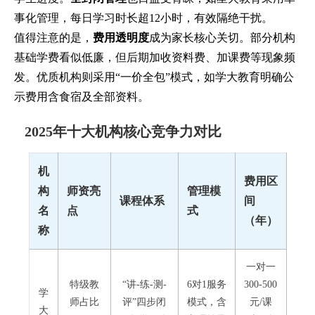
事化管理，每日学习时长超12小时，有效隔绝干扰。
值得注意的是，
费用透明度
成为家长核心关切。部分机构
基础学费看似低廉，但后期加收资料费、加课费等现象频
发。优质机构则采用“一价全包”模式，如学大教育明确公
示费用含食宿及全部资料。
2025年十大机构核心竞争力对比
机
费用区
构
师资亮
管理模
课程体系
间
名
点
式
（年）
称
一对一
特级教
“讲-练-测-
6对1服务
300-500
学
师占比
评”四步闭
模式，含
元/课
大