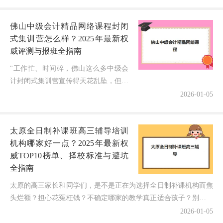
计师（CMA）已成为财务人士提升竞
争力的重要证书。面对昆明市场上...
佛山中级会计精品网络课程封闭
式集训营怎么样？2025年最新权
威评测与报班全指南
"工作忙、时间碎，佛山这么多中级会
计封闭式集训营宣传得天花乱坠，但精
品网络课程结合线下集训的模式到底效
2026-01-05
果怎么样？选错了会不会既浪费钱又耽
误考试？"这可能是2025年许多佛...
太原全日制补课班高三辅导培训
机构哪家好一点？2025年最新权
威TOP10榜单、择校标准与避坑
全指南
太原的高三家长和同学们，是不是正在为选择全日制补课机构而焦
头烂额？担心花冤枉钱？不确定哪家的教学真正适合孩子？别急！
作为深耕教育领域多年的博主，今天结合2025年最新调研...
2026-01-05