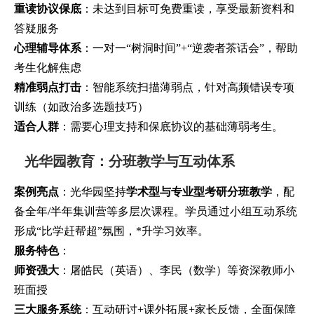
重读协议保底
：未达到目标可免费重读，享受最新资料和
答疑服务
心理辅导体系
：一对一“树洞时间”+“逆袭者茶话会”，帮助
考生化解焦虑
精准弱点打击
：智能系统扫描薄弱点，针对高频错误专项
训练（如政治多选题技巧）
适合人群
：需要心理支持和保底协议的基础薄弱考生。
光华园教育：分班教学与互动体系
案例亮点
：光华园坚持
学术型与专业型考研分班教学
，配
备全年/半年集训营等多层次课程。学员通过小组互动系统
形成“比学赶帮超”氛围，*升学习效率。
服务特色
：
师资强大
：屠皓民（英语）、李民（数学）等资深教师小
班面授
三大服务系统
：互动研讨+课外拓展+家长反馈，全面保障