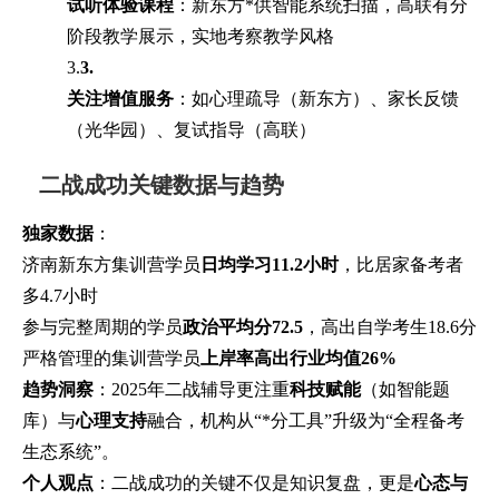
试听体验课程
：新东方*供智能系统扫描，高联有分
阶段教学展示，实地考察教学风格
3.
3.
关注增值服务
：如心理疏导（新东方）、家长反馈
（光华园）、复试指导（高联）
二战成功关键数据与趋势
独家数据
：
济南新东方集训营学员
日均学习11.2小时
，比居家备考者
多4.7小时
参与完整周期的学员
政治平均分72.5
，高出自学考生18.6分
严格管理的集训营学员
上岸率高出行业均值26%
趋势洞察
：2025年二战辅导更注重
科技赋能
（如智能题
库）与
心理支持
融合，机构从“*分工具”升级为“全程备考
生态系统”。
个人观点
：二战成功的关键不仅是知识复盘，更是
心态与