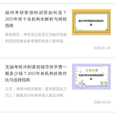
福州考研寒假特训营如何选？
2025年前十名机构全解析与择校
指南
寒假将至，考研党们是否正为如何高效
利用这段黄金备考期而焦虑？面对福州
市场上琳琅满目的考研寒假特训营，许
2026-01-01
多同学陷入选择困难：是追求品牌效
应，还是更看重个性化服务？别急！作
无锡考研冲刺课程辅导班学费一
为...
般多少钱？2025年各机构价格对
比与选择指南
引言：考研冲刺关键期，投资要花在刀
刃上！随着2025年考研进入最后冲刺阶
段，无锡众多考生最关心的问题就是：
2026-01-05
考研冲刺课程辅导班学费到底需要多少
预算？面对市场上从几千到数万元...