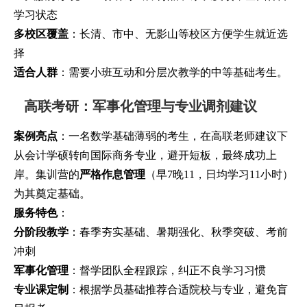
学习状态
多校区覆盖
：长清、市中、无影山等校区方便学生就近选
择
适合人群
：需要小班互动和分层次教学的中等基础考生。
高联考研：军事化管理与专业调剂建议
案例亮点
：一名数学基础薄弱的考生，在高联老师建议下
从会计学硕转向国际商务专业，避开短板，最终成功上
岸。集训营的
严格作息管理
（早7晚11，日均学习11小时）
为其奠定基础。
服务特色
：
分阶段教学
：春季夯实基础、暑期强化、秋季突破、考前
冲刺
军事化管理
：督学团队全程跟踪，纠正不良学习习惯
专业课定制
：根据学员基础推荐合适院校与专业，避免盲