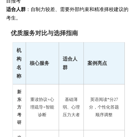
目报考
适合人群
：自制力较差、需要外部约束和精准择校建议的
考生。
优质服务对比与选择指南
机
构
适合人
核心服务
案例亮点
名
群
称
新
东
重读协议+心
基础薄
英语阅读*分27
方
理疏导+智能
弱、心理
分，个性化答题
考
诊断
压力大者
顺序调整
研