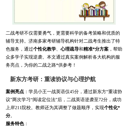
二战考研不仅需要勇气，更需要科学的备考策略和优质的
辅导支持。济南多家考研辅导机构针对二战考生推出了特
色服务，通过
个性化教学
、
心理疏导
和
精准*分方案
，帮助
众多学子实现逆袭。本文通过真实案例解析各大机构的服
务亮点，为你的二战之路*供参考！
新东方考研：重读协议与心理护航
案例亮点
：学员小王一战英语仅45分，通过新东方“重读协
议”两次学习“阅读定位法”后，二战英语逆袭至72分，成功
上岸211院校。教师还为其调整了做题顺序，实现
个性化*
分
。
服务特色
：