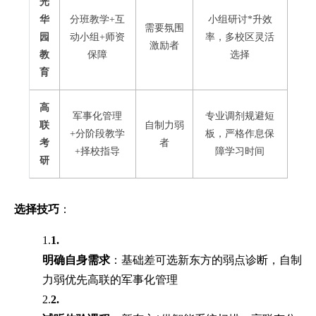
光
华
分班教学+互
小组研讨*升效
需要氛围
园
动小组+师资
率，多校区灵活
激励者
教
保障
选择
育
高
军事化管理
专业调剂规避短
联
自制力弱
+分阶段教学
板，严格作息保
考
者
+择校指导
障学习时间
研
选择技巧
：
1.
1.
明确自身需求
：基础差可选新东方的弱点诊断，自制
力弱优先高联的军事化管理
2.
2.