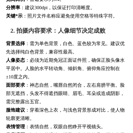
分辨率
：建议300dpi，以保证打印清晰度。
关键*示
：照片文件名称应避免使用空格等特殊字符。
2. 拍摄内容要求：人像细节决定成败
背景选择
：需为单色背景，白色、蓝色较为常见。建议优
先选择纯白色背景，兼容性最高。
人像姿态
：必须为近期免冠正面证件照，确保正脸头像水
平居中。人脸的水平转动角、倾斜角、俯仰角应控制在
±10度之内。
面部要求
：神态自然，嘴唇自然闭合，左右肩膀平衡。脸
部无遮挡，头发不得遮挡眼睛、眉毛、耳朵或造成阴影，
需完整露出五官。
服饰建议
：穿着深色上衣，与浅色背景形成对比，使人物
轮廓更清晰。
表情管理
：表情自然，双眼自然睁开平视镜头。