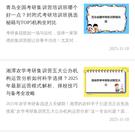
青岛全国考研集训营培训班哪个
好一点？封闭式考研培训班挑选
秘籍与TOP5机构全对比
考研备战犹如一场马拉松，选择一家靠
谱的集训营能让你事半功倍！尤其对于
青岛的考生来说，封闭式管理的考研培
2025-11-10
训班因其高效的学习氛围备受关注。今
天我们将从口碑、师资、费用等维
湘潭农学考研集训营五大公办机
度，...
构运营分析如何科学选择？2025
年最新运营模式解析、择校技巧
与备考全攻略
2025年农学考研备战进入关键期！湘潭的农科学子们是否正在焦急
搜索"农学考研集训营五大公办机构运营分析"这一专业问题？面对
各公办机构运营模式差异大、教学质量参差不齐，如何...
2025-11-10