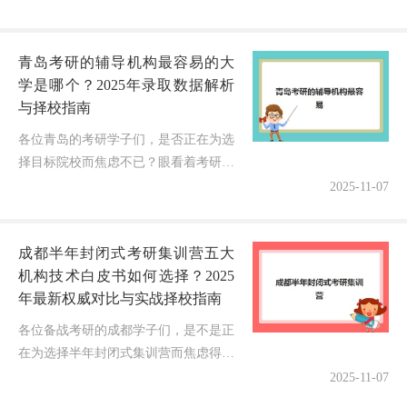
青岛考研的辅导机构最容易的大
学是哪个？2025年录取数据解析
与择校指南
各位青岛的考研学子们，是否正在为选
择目标院校而焦虑不已？眼看着考研竞
争日益激烈，既想通过辅导机构提升上
2025-11-07
岸几率，又担心选错目标院校白白努
力！作为一名深耕考研辅导领域5年的
成都半年封闭式考研集训营五大
博...
机构技术白皮书如何选择？2025
年最新权威对比与实战择校指南
各位备战考研的成都学子们，是不是正
在为选择半年封闭式集训营而焦虑得夜
不能寐？面对市场上琳琅满目的“技术
2025-11-07
白皮书”和机构宣传，却分不清哪些是