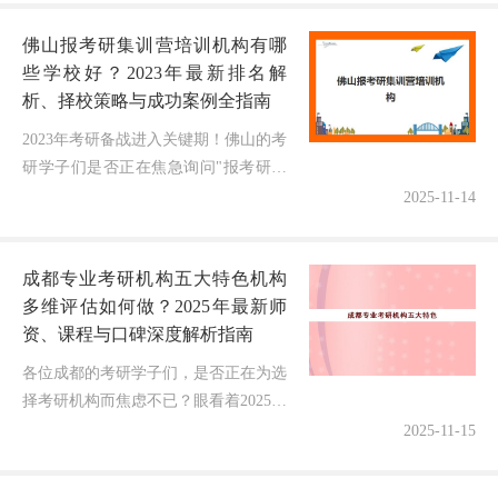
真实力、哪些是纯噱头？作为一名深
佛山报考研集训营培训机构有哪
耕...
些学校好？2023年最新排名解
析、择校策略与成功案例全指南
2023年考研备战进入关键期！佛山的考
研学子们是否正在焦急询问"报考研集
训营培训机构有哪些学校好"这个核心
2025-11-14
问题？担心选错机构影响复习效果？不
确定如何从众多选择中锁定真正优...
成都专业考研机构五大特色机构
多维评估如何做？2025年最新师
资、课程与口碑深度解析指南
各位成都的考研学子们，是否正在为选
择考研机构而焦虑不已？眼看着2025年
考研备战进入关键期，既想通过专业辅
2025-11-15
导实现逆袭，又担心选错机构浪费宝贵
时间和金钱！作为一名深耕成都教...