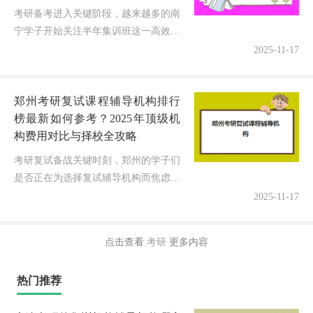
考研备考进入关键阶段，越来越多的南
宁学子开始关注半年集训班这一高效备
考模式。最近收到不少考生咨询："半
2025-11-17
年时间真的能实现考研逆袭吗？南宁市
面上这么多集训机构，到底哪家更适
郑州考研复试课程辅导机构排行
合...
榜最新如何参考？2025年顶级机
构费用对比与择校全攻略
考研复试备战关键时刻，郑州的学子们
是否正在为选择复试辅导机构而焦虑？
面对琳琅满目的“保过班”“名师班”，收
2025-11-17
费标准成为家长和考生最关心的焦点！
今天，我们结合2025年最新市...
点击查看
考研
更多内容
热门推荐