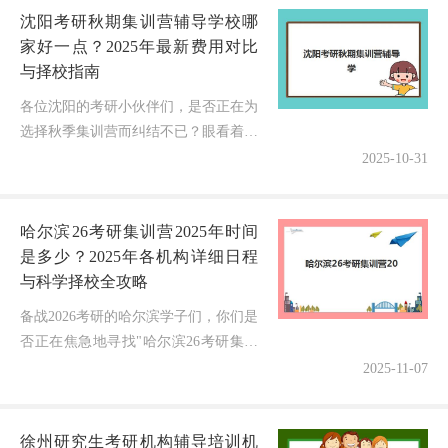
沈阳考研秋期集训营辅导学校哪
家好一点？2025年最新费用对比
与择校指南
各位沈阳的考研小伙伴们，是否正在为
选择秋季集训营而纠结不已？眼看着考
研备战进入黄金冲刺期，既想通过封闭
2025-10-31
式管理提升学习效率，又担心选错机构
浪费宝贵时间和金钱！作为一名深耕
哈尔滨26考研集训营2025年时间
沈...
是多少？2025年各机构详细日程
与科学择校全攻略
备战2026考研的哈尔滨学子们，你们是
否正在焦急地寻找"哈尔滨26考研集训
营2025年时间是多少"的答案？随着考
2025-11-07
研竞争日益激烈，选择一家合适的集训
营并掌握准确的时间安排已...
徐州研究生考研机构辅导培训机