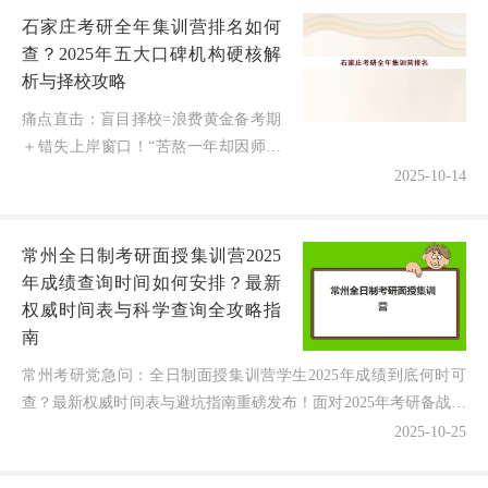
石家庄考研全年集训营排名如何
查？2025年五大口碑机构硬核解
析与择校攻略
痛点直击：盲目择校=浪费黄金备考期
＋错失上岸窗口！“苦熬一年却因师资
频繁流动效率打折？”“承诺‘全封闭管
2025-10-14
理’，实际课程注水、隐性收费频
发！”——这是石家庄考研党最真实的
常州全日制考研面授集训营2025
焦...
年成绩查询时间如何安排？最新
权威时间表与科学查询全攻略指
南
常州考研党急问：全日制面授集训营学生2025年成绩到底何时可
查？最新权威时间表与避坑指南重磅发布！面对2025年考研备战的
白热化阶段，无数常州学子正焦灼地刷着官网——常州...
2025-10-25