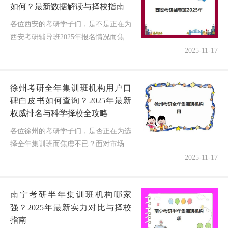
如何？最新数据解读与择校指南
各位西安的考研学子们，是不是正在为
西安考研辅导班2025年报名情况而焦虑
不已？作为专注西安考研辅导6年的专
2025-11-17
业博主，今天我将用最新调研数据为你
深度解析报名趋势！为什么要关注...
徐州考研全年集训班机构用户口
碑白皮书如何查询？2025年最新
权威排名与科学择校全攻略
各位徐州的考研学子们，是否正在为选
择全年集训班而焦虑不已？面对市场上
众多的培训机构，到底哪家机构口碑靠
2025-11-17
谱？用户评价如何查询？别担心！今天
作为深耕考研领域多年的博主，我就
南宁考研半年集训班机构哪家
结...
强？2025年最新实力对比与择校
指南