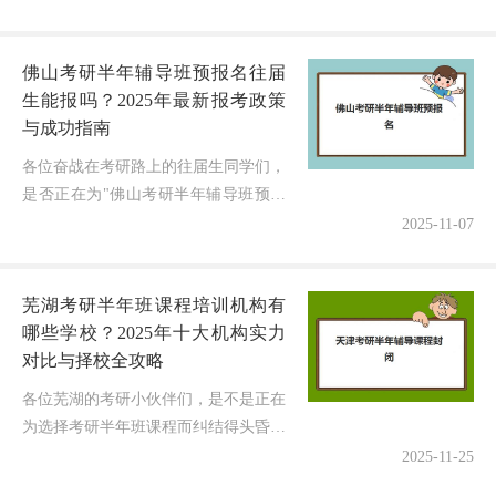
研报名热度持续攀升，热门报考点一位
难求的情况确实可能出现！但别慌...
佛山考研半年辅导班预报名往届
生能报吗？2025年最新报考政策
与成功指南
各位奋战在考研路上的往届生同学们，
是否正在为"佛山考研半年辅导班预报
名"资格而犹豫不决？作为深耕考研领
2025-11-07
域8年的教育博主，我完全理解大家的
担忧！今天，我将为大家彻底解开这
芜湖考研半年班课程培训机构有
个...
哪些学校？2025年十大机构实力
对比与择校全攻略
各位芜湖的考研小伙伴们，是不是正在
为选择考研半年班课程而纠结得头昏脑
胀？眼看着2025年考研备战进入关键
2025-11-25
期，却对芜湖考研半年班课程培训机构