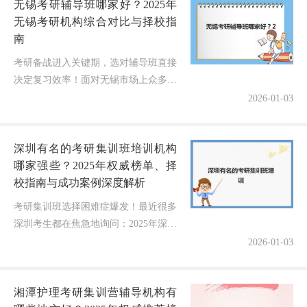
无锡考研辅导班哪家好？2025年
无锡考研机构综合对比与择校指
南
考研备战进入关键期，选对辅导班直接
决定复习效率！面对无锡市场上众多的
考研机构，考生最头疼的问题莫过于
2026-01-03
——哪家辅导班真正适合我？本文结合
最新调研数据，从师资、课程、服务等
深圳有名的考研集训班培训机构
多...
哪家强些？2025年权威榜单、择
校指南与成功案例深度解析
考研集训班选择困难症爆发！最近很多
深圳考生都在焦急地询问：2025年深圳
有名的考研集训班培训机构到底哪家实
2026-01-03
力更强？各机构的师资配置、课程特色
和通过率如何客观比较？面对新东...
湘潭护理考研集训营辅导机构有