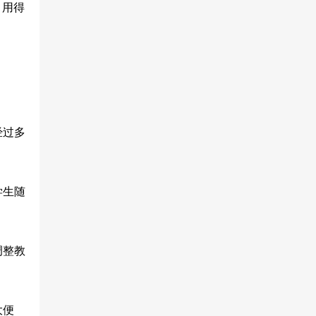
、用得
经过多
学生随
调整教
大便