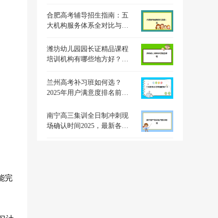
划？最新权威时间表解读与
高效备考全指南
合肥高考辅导招生指南：五
大机构服务体系全对比与择
校实战攻略
潍坊幼儿园园长证精品课程
培训机构有哪些地方好？
2025年权威机构测评与选择
指南
兰州高考补习班如何选？
2025年用户满意度排名前五
标杆机构深度解析
南宁高三集训全日制冲刺现
场确认时间2025，最新各机
构时间表与材料准备指南
能完