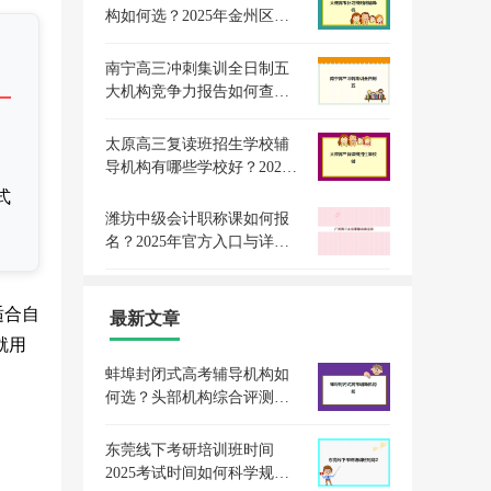
构如何选？2025年金州区口
碑榜单与择校全攻略
南宁高三冲刺集训全日制五
大机构竞争力报告如何查
询？2025年最新权威排名、
择校指南与成功案例深度解
太原高三复读班招生学校辅
析
导机构有哪些学校好？2025
年最新权威排名、择校标准
式
与成功案例全解析
潍坊中级会计职称课如何报
名？2025年官方入口与详细
流程时间表一览
适合自
最新文章
就用
蚌埠封闭式高考辅导机构如
何选？头部机构综合评测与
择校指南白皮书
东莞线下考研培训班时间
2025考试时间如何科学规