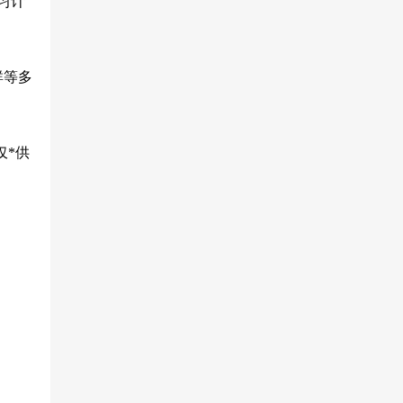
习计
群等多
仅*供