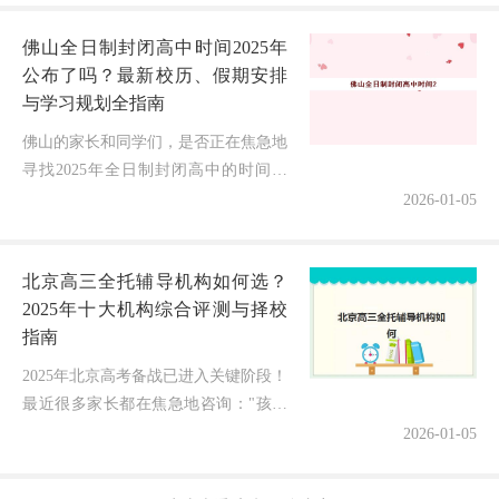
们就来盘点兰州地区五大高性价比的
佛山全日制封闭高中时间2025年
中...
公布了吗？最新校历、假期安排
与学习规划全指南
佛山的家长和同学们，是否正在焦急地
寻找2025年全日制封闭高中的时间安
排？随着新学年的临近，了解准确的开
2026-01-05
学时间、假期安排对学习规划至关重
要！好消息是，佛山市2025-20...
北京高三全托辅导机构如何选？
2025年十大机构综合评测与择校
指南
2025年北京高考备战已进入关键阶段！
最近很多家长都在焦急地咨询："孩子
成绩起伏不定，高三全托辅导机构到底
2026-01-05
哪家更靠谱？"面对市场上众多的宣传
和承诺，家长们既希望孩子能提升...