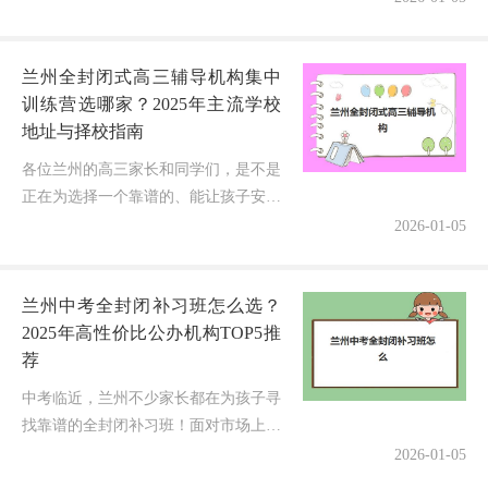
营"，到底哪家才真正靠谱？2025年的
最新排名有什么变化？别急！今...
兰州全封闭式高三辅导机构集中
训练营选哪家？2025年主流学校
地址与择校指南
各位兰州的高三家长和同学们，是不是
正在为选择一个靠谱的、能让孩子安心
冲刺的全封闭式高三辅导机构集中训练
2026-01-05
营而绞尽脑汁？面对众多的学校和宣
传，到底“在哪个学校”才真正靠谱？
兰州中考全封闭补习班怎么选？
别...
2025年高性价比公办机构TOP5推
荐
中考临近，兰州不少家长都在为孩子寻
找靠谱的全封闭补习班！面对市场上众
多的培训机构，如何选择一家高性价比
2026-01-05
的机构成为许多家庭的难题。今天，我