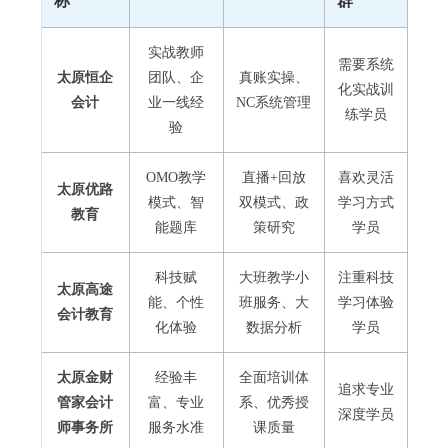
称
群
实战教师
需要系统
太原恒企
团队、企
真账实操、
化实战训
会计
业一线经
NC系统管理
练学员
验
OMO教学
直播+回放
喜欢灵活
太原优路
模式、智
双模式、政
学习方式
教育
能题库
策研究
学员
科技赋
大班教学小
注重科技
太原高途
能、个性
班服务、大
学习体验
会计教育
化体验
数据分析
学员
太原金财
经验丰
全面培训体
追求专业
管家会计
富、专业
系、优秀授
深度学员
师事务所
服务水准
课质量