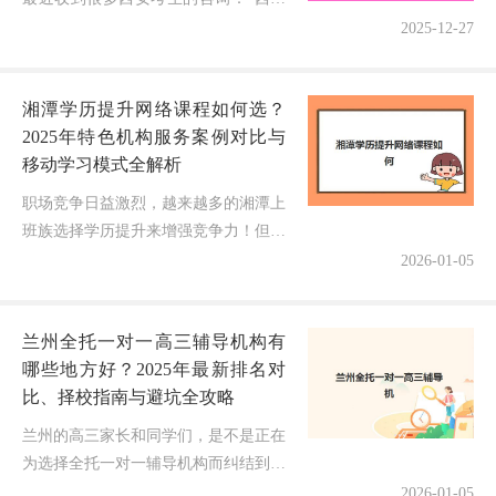
考研辅导班高性价比公办机构TOP5有
2025-12-27
哪些？如何避免花冤枉钱选到靠谱机
构？"作为一名深耕西安考研教育...
湘潭学历提升网络课程如何选？
2025年特色机构服务案例对比与
移动学习模式全解析
职场竞争日益激烈，越来越多的湘潭上
班族选择学历提升来增强竞争力！但面
对众多网络课程机构，如何找到真正适
2026-01-05
合自己、服务优质的平台？作为一名关
注湘潭继续教育领域6年的博主，我
兰州全托一对一高三辅导机构有
深...
哪些地方好？2025年最新排名对
比、择校指南与避坑全攻略
兰州的高三家长和同学们，是不是正在
为选择全托一对一辅导机构而纠结到头
秃？面对市场上众多的"保过班""冲刺
2026-01-05