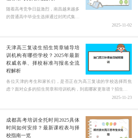
随着高考竞争日益激烈，南昌越来越多
的普通高中毕业生选择通过封闭式集训
营进行最后冲刺。这种全日制、全封闭
2025-11-02
的管理模式，能够帮助学生远离干扰，
全身心投入学习。但面对市场上多样
天津高三复读生招生简章辅导培
的...
训机构有哪些学校？2025年最新
权威名单、择校标准与报名全流
程解析
各位天津的考生和家长们，是否正在为高三复读的学校选择而焦
虑？面对众多的招生简章和培训机构，到底哪家更靠谱？招生条件
是什么？课程设置如何？别急！作为深耕天津教培行业10年的...
2025-11-23
成都高考培训全托时间2025具体
时间如何安排？最新课程表与择
校指南一览