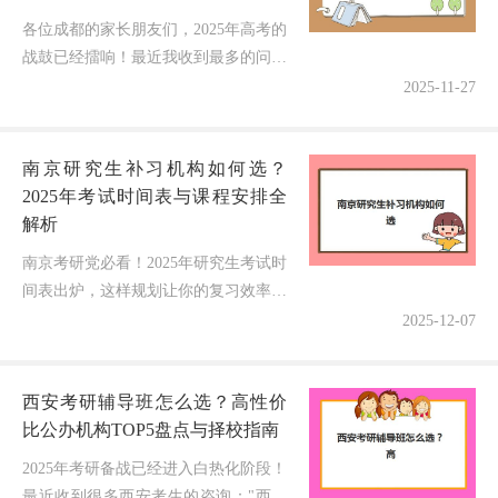
各位成都的家长朋友们，2025年高考的
战鼓已经擂响！最近我收到最多的问题
就是："老师，成都高考全托班什么时
2025-11-27
候开学？现在报名还来得及吗？"作为
一名深耕教育行业10年的培训博...
南京研究生补习机构如何选？
2025年考试时间表与课程安排全
解析
南京考研党必看！2025年研究生考试时
间表出炉，这样规划让你的复习效率翻
倍！2025年研究生备考的战役已经打
2025-12-07
响，作为六朝古都的南京，众多考研学
子正面临着复习规划与机构选择...
西安考研辅导班怎么选？高性价
比公办机构TOP5盘点与择校指南
2025年考研备战已经进入白热化阶段！
最近收到很多西安考生的咨询："西安