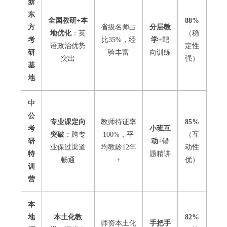
新
东
全国教研+本
88%
方
省级名师占
分层教
地优化
：英
（稳
考
比35%，经
学
+靶
语政治优势
定性
研
验丰富
向训练
突出
强）
基
地
中
公
专业课定向
教师持证率
85%
考
小班互
突破
：跨专
100%，平
（互
研
动
+错
业保过渠道
均教龄12年
动性
特
题精讲
畅通
+
优）
训
营
本
地
本土化教
82%
师资本土化
手把手