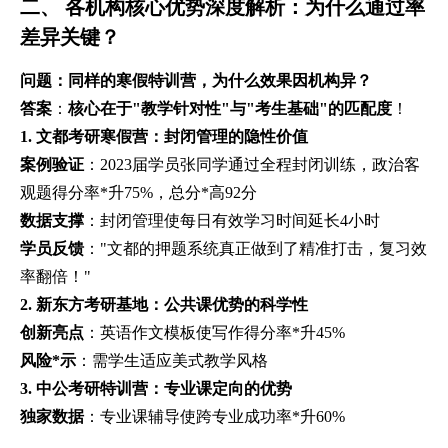
二、 各机构核心优势深度解析：为什么通过率
差异关键？
问题：同样的寒假特训营，为什么效果因机构异？
答案
：
核心在于"教学针对性"与"考生基础"的匹配度
！
1. 文都考研寒假营：封闭管理的隐性价值
案例验证
：2023届学员张同学通过全程封闭训练，政治客
观题得分率*升75%，总分*高92分
数据支撑
：封闭管理使每日有效学习时间延长4小时
学员反馈
："文都的押题系统真正做到了精准打击，复习效
率翻倍！"
2. 新东方考研基地：公共课优势的科学性
创新亮点
：英语作文模板使写作得分率*升45%
风险*示
：需学生适应美式教学风格
3. 中公考研特训营：专业课定向的优势
独家数据
：专业课辅导使跨专业成功率*升60%