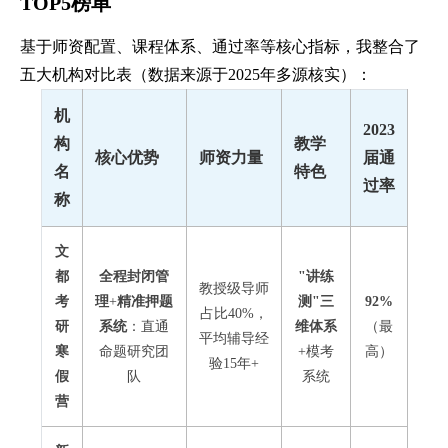
TOP5榜单
基于师资配置、课程体系、通过率等核心指标，我整合了
五大机构对比表（数据来源于2025年多源核实）：
机
2023
构
教学
核心优势
师资力量
届通
名
特色
过率
称
文
都
全程封闭管
"讲练
教授级导师
考
理
+
精准押题
测"三
92%
占比40%，
研
系统
：直通
维体系
（最
平均辅导经
寒
命题研究团
+模考
高）
验15年+
假
队
系统
营