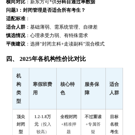
横向对比
：新东方可*供
分科目通过率数据
问题3：封闭管理是否适合所有考生？
适配标准
：
适合人群
：基础薄弱、需系统管理、自律差
慎选情况
：心理承受力弱、有特殊需求
平衡建议
：选择"封闭主科+走读副科"混合模式
四、 2025年各机构性价比对比
机
构
寒假班费
核心特
服务保
适合
类
用
色
障
人群
型
顶尖
1.2-1.8万
全程封闭
不过重读
目标
封闭
元
（投入
+精准押
+专属答
名校
型
较高）
题
疑
考生