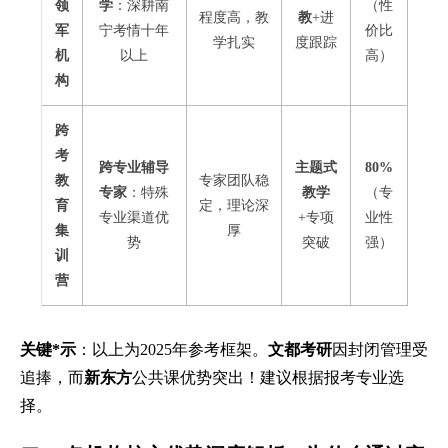
领
学
：深耕南
（性
程度高，教
教
+进
军
宁考情十年
价比
学扎实
度跟踪
机
以上
高）
构
跨
考
跨专业辅导
主题式
80%
教
专家团队稳
专家
：特殊
教学
（专
育
定，理论深
专业渠道优
+专项
业性
集
厚
势
突破
强）
训
营
关键*示
：以上为2025年参考框架。
文都考研
因封闭管理受
追捧，而
新东方
公共课优势突出！建议根据报考专业选
择。