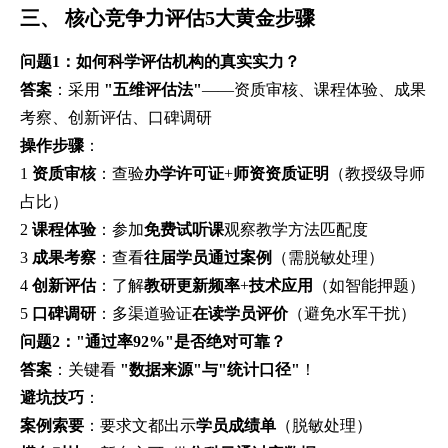
三、 核心竞争力评估5大黄金步骤
问题1：如何科学评估机构的真实实力？
答案
：采用
"五维评估法"
——资质审核、课程体验、成果
考察、创新评估、口碑调研
操作步骤
：
1
资质审核
：查验
办学许可证
+
师资资质证明
（教授级导师
占比）
2
课程体验
：参加
免费试听课
观察教学方法匹配度
3
成果考察
：查看
往届学员通过案例
（需脱敏处理）
4
创新评估
：了解
教研更新频率
+
技术应用
（如智能押题）
5
口碑调研
：多渠道验证
在读学员评价
（避免水军干扰）
问题2："通过率92%"是否绝对可靠？
答案
：关键看
"数据来源"与"统计口径"
！
避坑技巧
：
案例索要
：要求文都出示
学员成绩单
（脱敏处理）