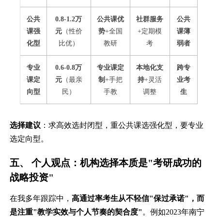
公共
0.8-1.2万
公共课优
社群服务
公共
课强
元
（性价
势
+全国
+定期模
课薄
化型
比优）
教研
考
弱者
专业
0.6-0.8万
专业课定
本地化支
跨专
课定
元
（最亲
制
+手把
持
+灵活
业考
向型
民）
手教
调整
生
选择建议
：求高效选封闭型，重公共课选强化型，要专业
选定向型。
五、 个人观点：机构选择本质是"考研成功的
战略投资"
在我多年跟踪中，
高通过率考生从不轻信"保过承诺"，而
是注重"教学实效与个人节奏的契合度"
。例如2023年南宁